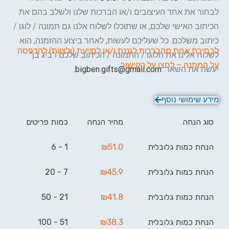
לבחור את אחד העיצובים ו/או הברכות שלנו ולשלב בהם את
הכיתוב האישי שלכם, או שתוכלו לשלוח אלנו גם תמונה / לוגו /
כיתוב משלכם. כל שעליכם לעשות, לאחר ביצוע ההזמנה, הוא
ל
בחירת אחת מהברכות לגננת ו/או לסייעת (ולצוות) להדפסה
לשלוח אלינו את הלוגו / התמונה / הכיתוב שלכם ו"ביג בן"
על המתנה – לחצו על הקישור.
יעשה את השאר:
bigben.gifts@gmail.com
.
מידע שימושי נוסף
סוג הנחה
מחיר הנחה
כמות פריטים
הנחת כמות גלובלית
51.0
₪
1 - 6
הנחת כמות גלובלית
45.9
₪
7 - 20
הנחת כמות גלובלית
41.8
₪
21 - 50
הנחת כמות גלובלית
38.3
₪
51 - 100