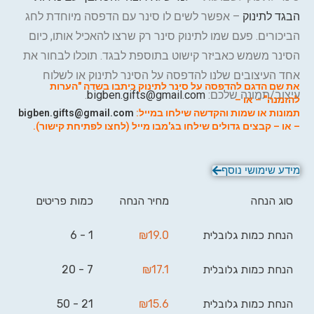
הבגד לתינוק
– אפשר לשים לו סינר עם הדפסה מיוחדת לחג
הביכורים. פעם שמו לתינוק סינר רק שרצו להאכיל אותו, כיום
הסינר משמש כאביזר קישוט בתוספת לבגד. תוכלו לבחור את
אחד העיצובים שלנו להדפסה על הסינר לתינוק או לשלוח
את שם הדגם להדפסה על סינר לתינוק כיתבו בשדה "הערות
עיצוב/תמונה שלכם:
bigben.gifts@gmail.com
.
להזמנה" – או –
תמונות או שמות והקדשה שילחו במייל:
bigben.gifts@gmail.com
– או – קבצים גדולים ש
ילחו ב
ג'מבו מייל (לחצו לפתיחת קישור).
מידע שימושי נוסף
סוג הנחה
מחיר הנחה
כמות פריטים
הנחת כמות גלובלית
19.0
₪
1 - 6
הנחת כמות גלובלית
17.1
₪
7 - 20
הנחת כמות גלובלית
15.6
₪
21 - 50