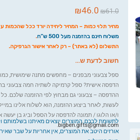
₪
46.0
₪
61.0
מחיר תלוי כמות – המחיר ליחידה יורד ככל שהכמות ע
משלוח חינם בהזמנה מעל 500 ש”ח
.
התשלום (לא באתר) – רק לאחר אישור הגרפיקה
.
חשוב לדעת ש...
ספל צבעוני מבפנים – מחפשים מתנה שימושית, כמו
הדפסה אישית? ספל קרמיקה לשתיה חמה צבעוני בתו
ההדפסה – צבעוני גם מבחוץ לפי ההזמנה שלכם. כל 
לעשות, לאחר ביצוע ההזמנה, הוא לשלוח אלינו במייל
ו/או הלוגו / תמונה להדפסה על הספל וביג בן יעשה 
לתשומת לבכם, המוצרים יוצאים מאיתנו בשלמותם ו
.
bigben.gifts@gmail.com
אורזים היטב את המוצרים, אין אחריות על שבר שאירע