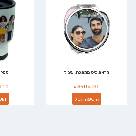
מראת כיס ממתכת, עיגול
ספל 
₪
36.0
01.0
₪
74.0
הוספה לסל
הוס