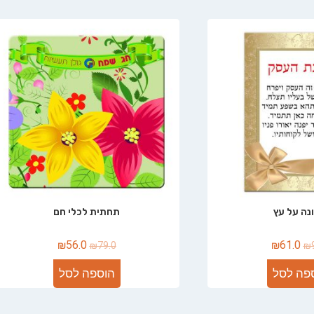
נה על עץ
תחתית לכלי חם
₪
56.0
₪
61.0
₪
79.0
₪
פה לסל
הוספה לסל