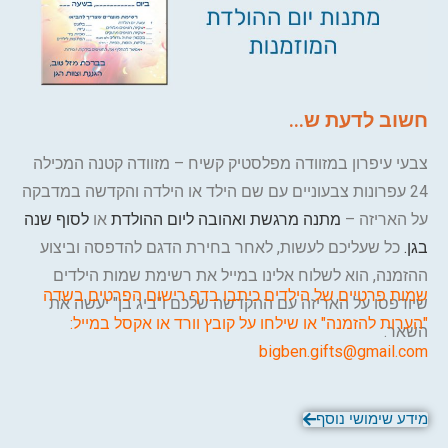
חשוב לדעת ש...
צבעי עיפרון במזוודה מפלסטיק קשיח – מזוודה קטנה המכילה
24 עפרונות צבעוניים עם שם הילד או הילדה והקדשה במדבקה
על האריזה –
מתנה מרגשת ואהובה ליום ההולדת
או
לסוף שנה
בגן.
כל שעליכם לעשות, לאחר בחירת הדגם להדפסה וביצוע
ההזמנה, הוא לשלוח אלינו במייל את רשימת שמות הילדים
שמות פרטיים של הילדים כיתבו בדף רישום הפרטים בשדה
שיודפסו על האריזה עם ההקדשה שלכם ו"ביג בן" יעשה את
"הערות להזמנה" או שילחו על קובץ וורד או אקסל במייל:
השאר.
bigben.gifts@gmail.com
מידע שימושי נוסף