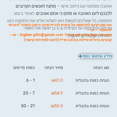
אהובה ממתנה עם כיתוב אישי –
מתנה לאנשים הקרובים
ללבכם ליום האהבה או סתם כי אתם אוהבים
. לאחר ביצוע
ההזמנה, כל שעליכם לעשות הוא לשלוח אלינו את התמונה ו/או
את שם הדגם להדפסה על ציפית לכרית שינה כיתבו בשדה "הערות
הכיתוב להדפסה על הציפית וביג בן יעשה את השאר:
להזמנה" – או –
תמונות / הקדשה שילחו במייל: bigben.gifts@gmail.com – או –
bigben.gifts@gmail.com.
קבצים גדולים ש
ילחו ב
ג'מבו מייל (לחצו לפתיחת קישור).
מידע שימושי נוסף
סוג הנחה
מחיר הנחה
כמות פריטים
הנחת כמות גלובלית
61.0
₪
1 - 6
הנחת כמות גלובלית
54.9
₪
7 - 20
הנחת כמות גלובלית
50.0
₪
21 - 50