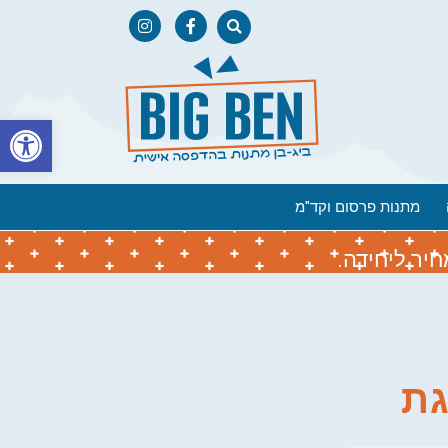
פתח
מתנות פרסום וקד"מ
יר ליחידה.
גת