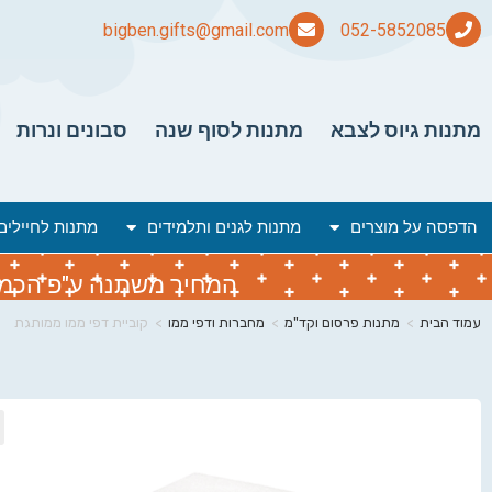
bigben.gifts@gmail.com
מתנות גיוס לצבא
מתנות לסוף שנה
סבונים ונרות
הדפסה על מוצרים
מתנות לגנים ותלמידים
מתנות לחיילים
המחיר משתנה ע"פ הכמות 
עמוד הבית
>
מתנות פרסום וקד"מ
>
מחברות ודפי ממו
>
קוביית דפי ממו ממותגת