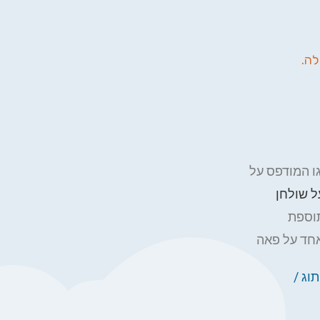
לה.
גו המודפס על
ל שולחן
תוספת
צבע אחד על פאה
וג /