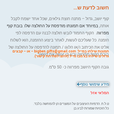
חשוב לדעת ש...
קוף יושב, גדול – מתנה חוצת גילאים, שכל אחד ישמח לקבל
אותה,
במיוחד אם תמונתו מודפסת על החולצה שלו: בובת קוף
מפרווה.
הקוף החמוד לובש חולצה לבנה עם הדפסה לפי
הזמנה. כל שעליכם לעשות, לאחר ביצוע ההזמנה, הוא לשלוח
אלינו את הכיתוב ו/או הלוגו / תמונה להדפסה על החולצה של
תמונות
שילחו במייל:
bigben.gifts@gmail.com
– או – קבצים
בובת הקוף מפרווה וביג בן יעשה את השאר.
גדולים ש
ילחו ב
ג'מבו מייל (לחצו לפתיחת קישור).
גובה הקוף היושב מפרווה כ- 50 ס"מ.
מידע שימושי נוסף
המלאי אזל
ט.ל.ח. הדמיות העיצובים על המוצרים הן להמחשה בלבד.
כל הזכויות שמורות לביג בן