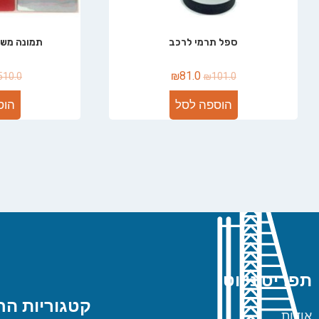
ספל תרמי לרכב
תמונה משולבת 
₪
81.0
510.0
₪
101.0
הוספה לסל
הוס
תפריט ניווט
קטגוריות הח
אודות