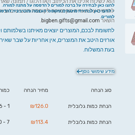
הוא לשלוח אלינו את הכיתוב ו/או הלוגו / תמונה שאת
לחצו כאן לבחירה על ברכה למורים ל הדפסה על מתנה למורה.
להדפיס על האריח מקרמיקה לקופסת תכשיטים וביג 
– לחצו כאן לבחירת פתגמים ומשפטי העצמה ומוטיבציה להדפס
למורים.
השאר
bigben.gifts@gmail.com
.
לתשומת לבכם, המוצרים יוצאים מאיתנו בשלמותם ו
אורזים היטב את המוצרים, אין אחריות על שבר שאירע
בעת המשלוח.
מידע שימושי נוסף
סוג הנחה
מחיר הנחה
כמות
הנחת כמות גלובלית
126.0
₪
1 - 6
הנחת כמות גלובלית
113.4
₪
7 - 20