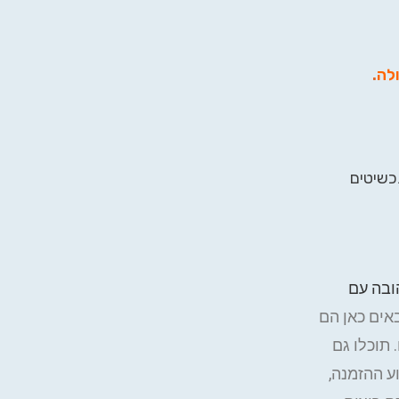
ולה
.
ה כ- 10*10 ס"מ. התכשיטים
ובה עם
באים כאן הם
תוכלו גם
ע ההזמנה,