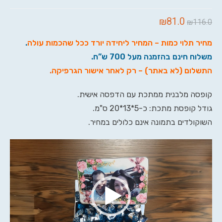
₪
81.0
₪
116.0
מחיר תלוי כמות – המחיר ליחידה יורד ככל שהכמות עולה
.
משלוח חינם בהזמנה מעל 700 ש”ח.
התשלום (לא באתר) – רק לאחר אישור הגרפיקה
.
קופסה מלבנית ממתכת עם הדפסה אישית.
גודל קופסת מתכת: כ-5*13*20 ס"מ.
השוקולדים בתמונה אינם כלולים במחיר.
נגן
וידאו