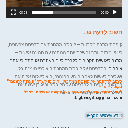
00:08
00:00
חשוב לדעת ש...
קופסת מתכת מלבנית – קופסה ממתכת עם הדפסה צבעונית,
כי אין מתנה יותר נחשקת יותר ממתנה עם תמונה אישית –
מתנה לאנשים הקרובים ללבכם ליום האהבה או סתם כי אתם
אוהבים
. ההדפסה על קופסת המתכת היא לפי הזמנה. כל
שעליכם לעשות לאחר ביצוע ההזמנה, הוא לשלוח אלינו את
כיתוב להדפסה על קופסה ממתכת – הוסיפו לשדה "הערות להזמנה"
התמונה / הכיתוב להדפסה על הקופסה וביג בן יעשה את
בקופה – או –
לוגו / תמונה צרפו לדף האחרון של הקופה או שילחו במייל:
השאר: bigben.gifts@gmail.com.
.
bigben.gifts@gmail.com
מידע שימושי נוסף
סוג הנחה
מחיר הנחה
כמות פריטים