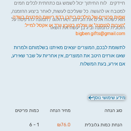
חיידקים. לוח החיתוך יכול לשמש גם כתחתית לכלים חמים
למטבח או להגשה. כל שעליכם לעשות, לאחר ביצוע ההזמנה,
שמות פרטיים של הילדים כיתבו בדף רישום הפרטים בשדה
הוא לשלוח אלינו את הכיתוב ו/או הלוגו / תמונה להדפסה על
"הערות להזמנה" או שילחו בקובץ וורד או אקסל למייל:
הזכוכית לתמונה וביג בן יעשה את השאר.
bigben.gifts@gmail.com
לתשומת לבכם, המוצרים יוצאים מאיתנו בשלמותם ולמרות
שאנו אורזים היטב את המוצרים, אין אחריות על שבר שאירע,
אם אירע, בעת המשלוח.
מידע שימושי נוסף
סוג הנחה
מחיר הנחה
כמות פריטים
הנחת כמות גלובלית
76.0
₪
1 - 6