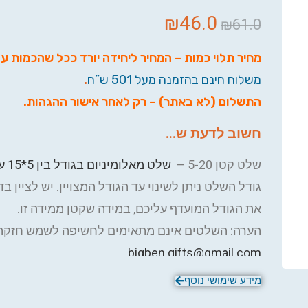
₪
46.0
₪
61.0
מחיר תלוי כמות – המחיר ליחידה יורד ככל שהכמות ע
משלוח חינם בהזמנה מעל 501 ש”ח
.
התשלום (לא באתר) – רק לאחר אישור ההגהות.
חשוב לדעת ש...
שלט קטן 5-20 –
שלט מאלומיניום בגודל בין 5*15 עד 5*20 ס"מ
גודל השלט ניתן לשינוי עד הגודל המצויין. יש לציין 
את הגודל המועדף עליכם, במידה שקטן ממידה זו.
הערה: השלטים אינם מתאימים לחשיפה לשמש חזקה 
.
bigben.gifts@gmail.com
מידע שימושי נוסף