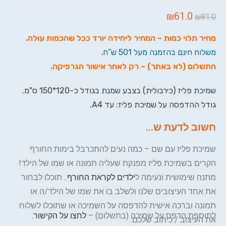
₪
61.0
₪
81.0
מחיר תלוי כמות – המחיר ליחידה יורד ככל שהכמות עולה
.
משלוח חינם בהזמנה מעל 501 ש”ח
.
התשלום (לא באתר) – רק לאחר אישור הגרפיקה
.
שמיכת פליז (כירבולית) בצבע שמנת בגודל כ-120*150 ס"מ.
גודל ההדפסה על שמיכת פליז: עד A4.
חשוב לדעת ש...
שמיכת פליז עם שם – כמה נעים להתכרבל בימות החורף
הקרים בשמיכת פליז מפנקת שעליה תמונה או שמו של הילד!
מתנה שימושית ונעימה ל
ילדים לקראת החורף
.. תוכלו לבחור
את אחד העיצובים שלנו ולשלב בו את שמו של הילד/ה או
תמונה וברכה אישית להדפסה על השמיכה או שתוכלו לשלוח
לתוספת הדפס על שמיכה (בתשלום) –
לחצו על הקישור.
את העיצוב / כיתוב שלכם.