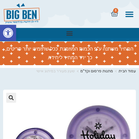
0
פתח
המחיר משתנה ע"פ הכמות המוזמנת. ככל שתזמינו יותר פריטים,
כך ירד המחיר ליחידה.
עמוד הבית
>
מתנות פרסום וקד"מ
>
שעון מעורר במיתוג אישי
🔍