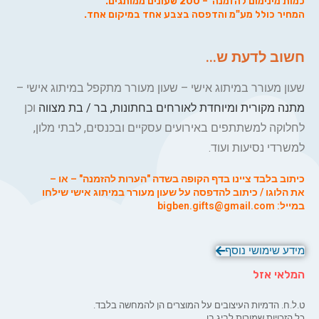
כמות מינימום להזמנה – 200 שעונים ממותגים.
המחיר כולל
מע"מ והדפסה
בצבע אחד במיקום אחד.
חשוב לדעת ש...
שעון מעורר במיתוג אישי – שעון מעורר מתקפל במיתוג אישי –
מתנה מקורית ומיוחדת לאורחים בחתונות, בר / בת מצווה
וכן
לחלוקה למשתתפים באירועים עסקיים ובכנסים, לבתי מלון,
למשרדי נסיעות ועוד.
כיתוב בלבד ציינו בדף הקופה בשדה "הערות להזמנה" – או –
את הלוגו / כיתוב להדפסה על שעון מעורר במיתוג אישי שילחו
במייל: bigben.gifts@gmail.com
מידע שימושי נוסף
המלאי אזל
ט.ל.ח. הדמיות העיצובים על המוצרים הן להמחשה בלבד.
כל הזכויות שמורות לביג בן