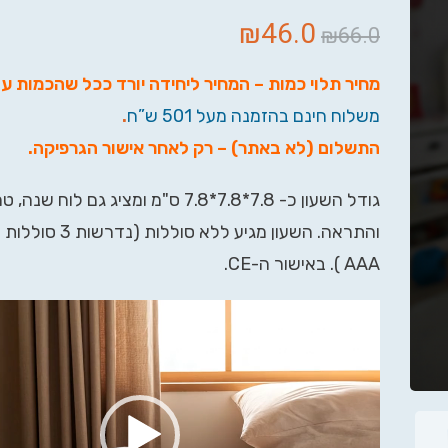
₪
46.0
₪
66.0
מחיר תלוי כמות – המחיר ליחידה יורד ככל שהכמות ע
משלוח חינם בהזמנה מעל 501 ש”ח
.
התשלום (לא באתר) – רק לאחר אישור הגרפיקה
.
גודל השעון כ- 7.8*7.8*7.8 ס"מ ומציג גם לוח
והתראה. השעון מגיע ללא 
AAA ). באישור ה-CE.
נגן
וידאו