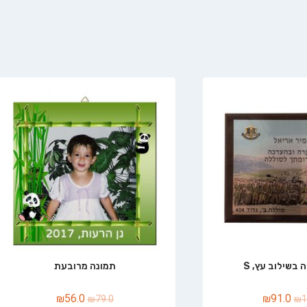
 בשילוב עץ, S
תמונה מרובעת
₪
56.0
₪
91.0
₪
79.0
₪
1