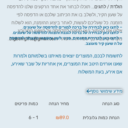
הולדת / לחגים…
תוכלו לבחור את אחד הרקעים שלנו להדפסה
על שעון הקיר, ולשלב בו את הכיתוב שלכם או הדפסה לפי
הזמנה. כל שעליכם לעשות, לאחר ביצוע ההזמנה, הוא לשלוח
–
לחצו כאן לבחירה על ברכה למורים להדפסה על שעונים.
אלינו את הכיתוב ו/או תמונה להדפסה על השעון המרובע
– לחצו כאן לבחירה על ברכה לגננת והצוות להדפסה על שעונים.
–
לחצו כאן לבחירת פתגמים, פניני לשון ומשפטי העצמה להדפסה
מקרמיקה וביג בן יעשה את השאר:
bigben.gifts@gmail.com
..
על ה שעון קיר מעוצב.
לתשומת לבכם, המוצרים יוצאים מאיתנו בשלמותם ולמרות
שאנו אורזים היטב את המוצרים, אין אחריות על שבר שאירע,
אם אירע, בעת המשלוח.
מידע שימושי נוסף
סוג הנחה
מחיר הנחה
כמות פריטים
הנחת כמות גלובלית
89.0
₪
1 - 6