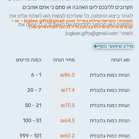
הקרובים לליבכם ליום האהבה או סתם כי אתם אוהבים
.
לאחר ביצוע ההזמנה, כל שעליכם לעשות הוא לשלוח אלינו את
תמונות / הקדשה שילחו במייל: bigben.gifts@gmail.com – או –
התמונה ו/או הכיתוב להדפסה על השעון וביג בן יעשה את
קבצים גדולים ש
ילחו ב
ג'מבו מייל (לחצו לפתיחת קישור).
השאר: bigben.gifts@gmail.com.
מידע שימושי נוסף
סוג הנחה
מחיר הנחה
כמות פריטים
הנחת כמות גלובלית
86.0
₪
1 - 6
הנחת כמות גלובלית
77.4
₪
7 - 20
הנחת כמות גלובלית
70.5
₪
21 - 50
הנחת כמות גלובלית
64.5
₪
51 - 100
הנחת כמות גלובלית
60.2
₪
101 - 999