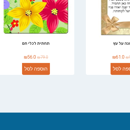
נה על עץ
תחתית לכלי חם
₪
56.0
₪
61.0
₪
79.0
₪
פה לסל
הוספה לסל