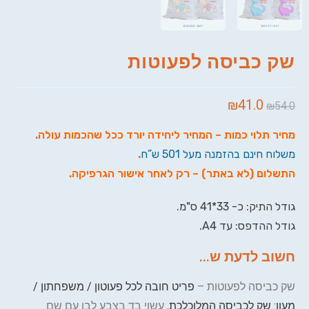
שק כביסה לפעוטות
₪
41.0
₪
54.0
מחיר תלוי כמות – המחיר ליחידה יורד ככל שהכמות עולה
.
משלוח חינם בהזמנה מעל 501 ש”ח
.
התשלום (לא באתר) – רק לאחר אישור הגרפיקה
.
גודל התיק: כ- 33*41 ס"מ.
גודל ההדפס: עד A4.
חשוב לדעת ש...
שק כביסה לפעוטות –
פריט חובה לכל פעוטון / משפחתון /
מעון: שק לכביסה המלוכלכת
, עשוי בד בצבע לבן עם שם