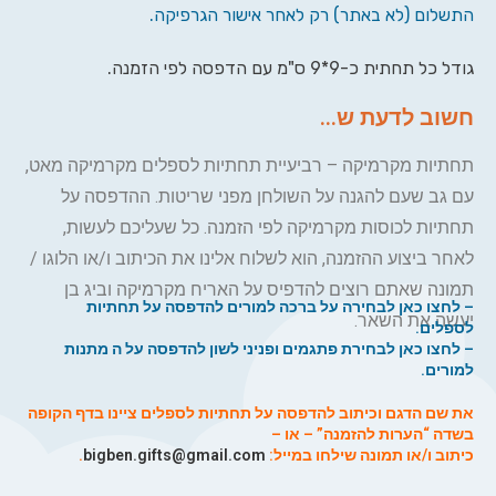
התשלום (לא באתר) רק לאחר אישור הגרפיקה.
גודל כל תחתית כ-9*9 ס"מ עם הדפסה לפי הזמנה.
חשוב לדעת ש...
תחתיות מקרמיקה – רביעיית תחתיות לספלים מקרמיקה מאט,
עם גב שעם להגנה על השולחן מפני שריטות. ההדפסה על
תחתיות לכוסות מקרמיקה לפי הזמנה. כל שעליכם לעשות,
לאחר ביצוע ההזמנה, הוא לשלוח אלינו את הכיתוב ו/או הלוגו /
תמונה שאתם רוצים להדפיס על האריח מקרמיקה וביג בן
–
לחצו כאן לבחירה על ברכה למורים להדפסה על תחתיות
יעשה את השאר.
לספלים.
–
לחצו כאן לבחירת פתגמים ופניני לשון להדפסה על ה מתנות
למורים.
את שם הדגם וכיתוב להדפסה על תחתיות לספלים ציינו בדף הקופה
בשדה “הערות להזמנה” – או –
כיתוב ו/או תמונה שילחו במייל:
bigben.gifts@gmail.com
.