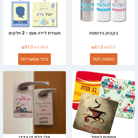
בקבוק נירוסטה
תעודת לידה מעץ – 2 חלקים
₪
91.0
₪
138.0
₪
61.0
₪
82.0
הוספה לסל
בחר אפשרויות
תחתית לספל
תלי דלת דו צדדי