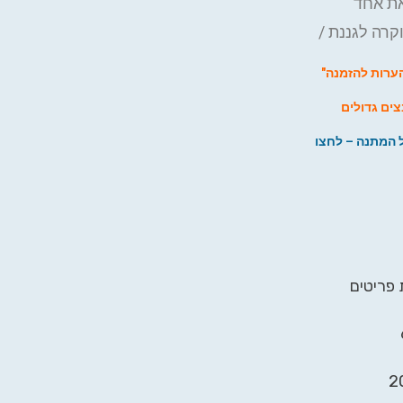
את אחד
קרה לגננת /
ערות להזמנה"
bigben.gi – או – קבצים גדולים
 המתנה – לחצו
 פריטים