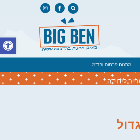
פתח
מתנות פרסום וקד"מ
יר ליחידה.
דול