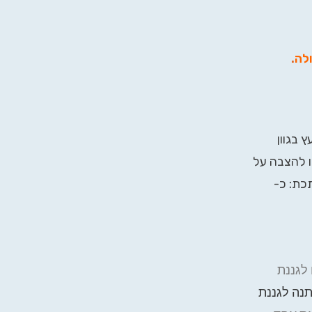
ולה
.
*32 ס"מ, עשוי עץ בגוון
ליה או להצבה על
כת: כ-
לגננת
נה לגננת