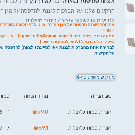
ולצוות שתישמר בגאווה רבה לאורך זמן
. ניתן לבחור 
הרקעים שלנו ו/או הברכות לגננת להדפסה על מגן הו
לסייעות או לשלוח עיצוב / כיתוב משלכם.
את ההקדשה ל הדפסה על מגן הוקרה ציינו בדף הקופה בשדה "ה
– או –
תמונה ודגם
שילחו במייל: fts@gmail.com
ש
ילחו בג'מבו מייל (לחצו לפתיחת קישור).
לבחירת אחת מהברכות לגננת ו/או לסייעת (ולצוות) להדפסה על
על הקישור.
מידע שימושי נוסף
סוג הנחה
מחיר הנחה
כמות
הנחת כמות גלובלית
99.0
₪
1 - 6
הנחת כמות גלובלית
89.1
₪
7 - 20